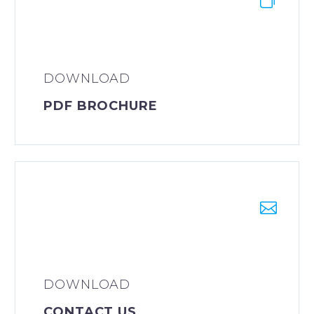
DOWNLOAD
PDF BROCHURE


DOWNLOAD
CONTACT US