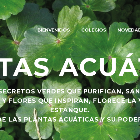
BIENVENIDOS
COLEGIOS
NOVEDA
TAS ACUÁ
SECRETOS VERDES QUE PURIFICAN, SA
 Y FLORES QUE INSPIRAN, FLORECE LA 
ESTANQUE.
E LAS PLANTAS ACUÁTICAS Y SU PODE