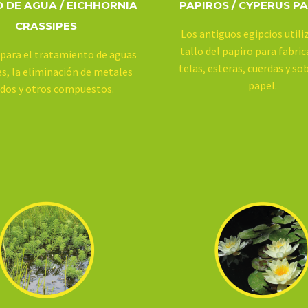
 DE AGUA / EICHHORNIA
PAPIROS / CYPERUS P
CRASSIPES
Los antiguos egipcios utili
tallo del papiro para fabric
 para el tratamiento de aguas
telas, esteras, cuerdas y so
es, la eliminación de metales
papel.
dos y otros compuestos.