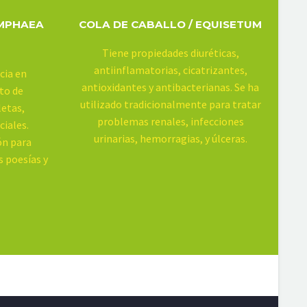
YMPHAEA
COLA DE CABALLO / EQUISETUM
Tiene propiedades diuréticas,
antiinflamatorias, cicatrizantes,
cia en
antioxidantes y antibacterianas. Se ha
to de
utilizado tradicionalmente para tratar
letas,
problemas renales, infecciones
ciales.
urinarias, hemorragias, y úlceras.
ón para
 poesías y